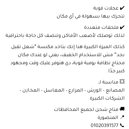
✔️ عجلات قوية
تتحرك بيها بسهولة في أي مكان
✔️ ملحقات متعددة
لذلك توصلك لأصعب الأماكن وتنضف كل حاجة باحترافية
كذلك الميزة الكبيرة هنا إنك بتاخد مكنسة “شغل تقيل
بجد” مش للاستخدام الخفيف، يعني لو عندك مكان
محتاج نظافة يومية قوية، دي هتوفر عليك وقت ومجهود
كبير جدًا.
💥 مناسبة لـ:
المصانع – الورش – المزارع – المغاسل – المخازن –
الشركات الكبيرة
🚚 متاح شحن لجميع المحافظات
📍 المنصورة
📞 01020391577