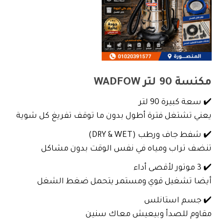
مكنسة 90 لتر WADFOW
✔️ سعة كبيرة 90 لتر
يعني تشتغل فترة أطول بدون ما توقف تفريغ كل شوية
✔️ شفط جاف ورطب (DRY & WET)
تنضف تراب ومياه في نفس الوقت بدون مشاكل
✔️ 3 موتور لأقصى أداء
أيضا تشغيل قوي ومستمر يتحمل ضغط الشغل
✔️ جسم استانلس
مقاوم للصدأ وبيعيش معاك سنين