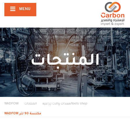
MENU
المنتجات
tools shop/معدات والات زراعيه
المنتجات
WADFOW
مكنسة 90 لتر WADFOW