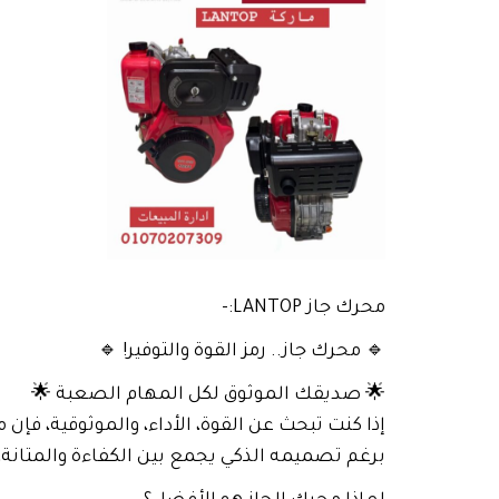
محرك جاز LANTOP:-
🔹 محرك جاز.. رمز القوة والتوفير! 🔹
🌟 صديقك الموثوق لكل المهام الصعبة 🌟
إذا كنت تبحث عن القوة، الأداء، والموثوقية، فإن م
برغم تصميمه الذكي يجمع بين الكفاءة والمتانة،