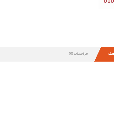
صف
مراجعات (0)