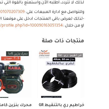
لذلك لا تتردد، اطلبه الآن واستمتع بالقوة التي 
وللتواصل مع ادارة المبيعات علي :
01070207309
-لذلك لعرض باقي المنتجات ادخل علي موقعنا الا
او من خلال :
/profile.php?id=100090163051354
منتجات ذات صلة
خراطيم ري بالتنقيط GR