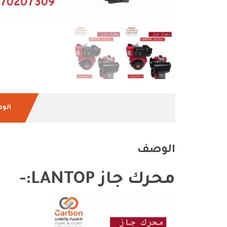
الو
الوصف
محرك جاز LANTOP:-