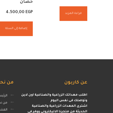
حصان
4.500,00
EGP
قراءة المزيد
إضافة إلى السلة
عن
كاربون
من
نح
اطلب معداتك الزراعية والصناعية اون لاين
الرئي
وتوصلك فى نفس اليوم
من ن
اشترى المعدات الزراعية والصناعية
المنت
الحديثة من متجرنا الاليكتروني ووفر فى