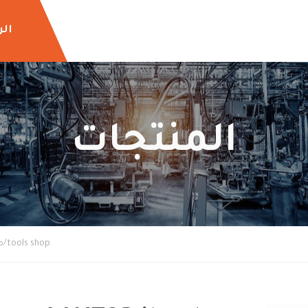
الر
المنتجات
tools shop/معدات والات زراعيه