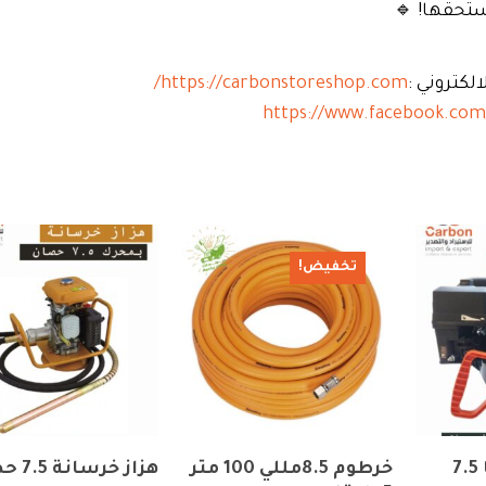
تستحقها! 🔹
لكتروني :
https://carbonstoreshop.com/
https://www.facebook.com
تخفيض!
محرك بنزين كاما 7.5
خرطوم 8.5مللي 100 متر
هزاز خرسانة 7.5 حصان