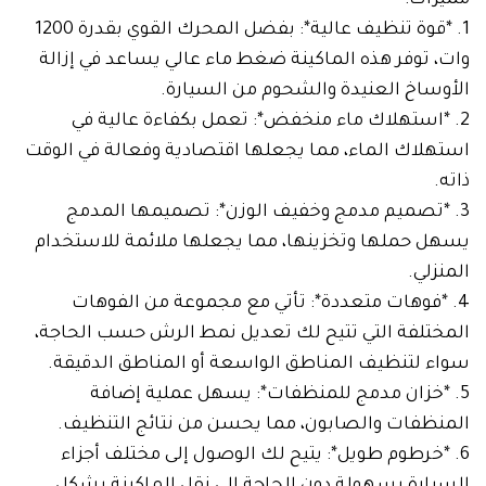
1. *قوة تنظيف عالية*: بفضل المحرك القوي بقدرة 1200
وات، توفر هذه الماكينة ضغط ماء عالي يساعد في إزالة
الأوساخ العنيدة والشحوم من السيارة.
2. *استهلاك ماء منخفض*: تعمل بكفاءة عالية في
استهلاك الماء، مما يجعلها اقتصادية وفعالة في الوقت
ذاته.
3. *تصميم مدمج وخفيف الوزن*: تصميمها المدمج
يسهل حملها وتخزينها، مما يجعلها ملائمة للاستخدام
المنزلي.
4. *فوهات متعددة*: تأتي مع مجموعة من الفوهات
المختلفة التي تتيح لك تعديل نمط الرش حسب الحاجة،
سواء لتنظيف المناطق الواسعة أو المناطق الدقيقة.
5. *خزان مدمج للمنظفات*: يسهل عملية إضافة
المنظفات والصابون، مما يحسن من نتائج التنظيف.
6. *خرطوم طويل*: يتيح لك الوصول إلى مختلف أجزاء
السيارة بسهولة دون الحاجة إلى نقل الماكينة بشكل