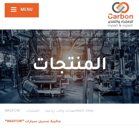
MENU
المنتجات
tools shop/معدات والات زراعيه
المنتجات
WADFOW
ماكينة غسيل سيارات “WADFOW”