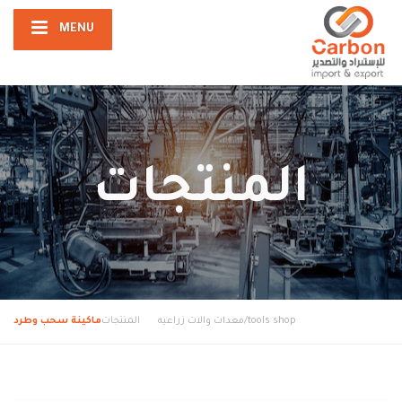
MENU
المنتجات
tools shop/معدات والات زراعيه
المنتجات
ماكينة سحب وطرد