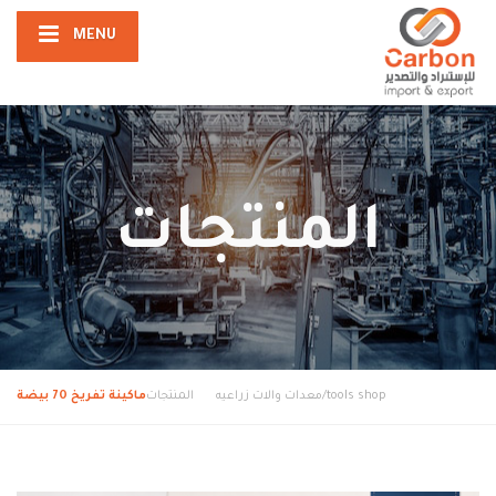
MENU
المنتجات
tools shop/معدات والات زراعيه
المنتجات
ماكينة تفريخ 70 بيضة