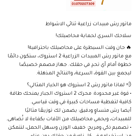
ماتور رش مبيدات زراعية ثنائي الاشواط
سلاحك السري لحماية محاصيلك!
🔥 حان وقت السيطرة على محاصيلك باحترافية!
مع ماتور رش المبيدات الزراعية 2 استروك، ستكون دائمًا
خطوة أمام أي تحدٍ في حقلك. جهاز مصمم خصيصًا
ليجمع بين القوة، السرعة، والنتائج المذهلة.
💨 لماذا ماتور رش 2 استروك هو الخيار المثالي؟
• قوة غير محدودة: محرك 2 استروك الجبار يمنحك طاقة
كافية لتغطية مساحات كبيرة في وقت قياسي.
أيضا رش متساوٍ ودقيق: يضمن لك توزيعًا مثاليًا
للمبيدات، ويحمي محاصيلك من الآفات بكفاءة لا تُضاهى.
• تصميم ذكي ومريح: خفيف الوزن وسهل الحمل، لتتمكن