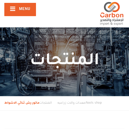
MENU
المنتجات
tools shop/معدات والات زراعيه
المنتجات
ماتور رش ثنائي الاشواط