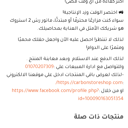
أكثر كفاءة من أي وقت مضى!
🚜 اختصر الوقت وزد الإنتاجية!
سواء كنت مزارعًا محترفًا أو مبتدئًا، ماتور رش 2 استروك
هو شريكك الأمثل في العناية بمحاصيلك.
لذلك لا تنتظر! احصل عليه الآن واجعل حقلك محميًا
ومثمرًا على الدوام!
لذلك الدفع عند الاستلام وبعد معاينة المنتج .
وللتواصل مع ادارة المبيعات علي :
01070207309
-لذلك لعرض باقي المنتجات ادخل علي موقعنا الالكتروني
https://carbonstoreshop.com/
:
او من خلال :
https://www.facebook.com/profile.php?
id=100090163051354
منتجات ذات صلة