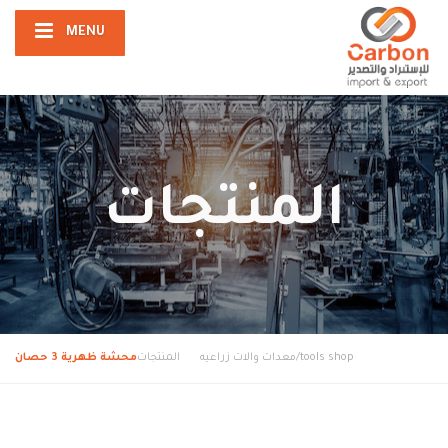
MENU
المنتجات
tools shop/معدات والات زراعيه
المنتجات
محشة ظهرية 3 حصان