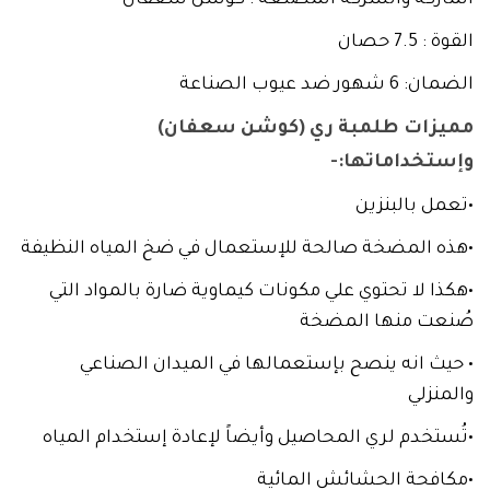
الماركة والشركة المصنعة : كوشن سعفان
القوة : 7.5 حصان
الضمان: 6 شهور ضد عيوب الصناعة
مميزات طلمبة ري (كوشن سعفان)
وإستخداماتها:-
•تعمل بالبنزين
•هذه المضخة صالحة للإستعمال في ضخ المياه النظيفة
•هكذا لا تحتوي علي مكونات كيماوية ضارة بالمواد التي
صُنعت منها المضخة
• حيث انه ينصح بإستعمالها في الميدان الصناعي
والمنزلي
•تُستخدم لري المحاصيل وأيضاً لإعادة إستخدام المياه
•مكافحة الحشائش المائية