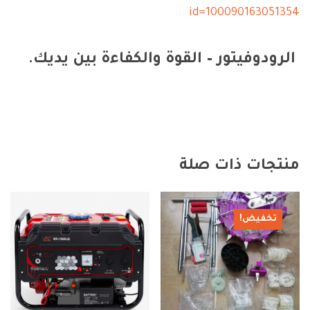
id=100090163051354
الرودوفيتور – القوة والكفاءة بين يديك.
منتجات ذات صلة
تخفيض!