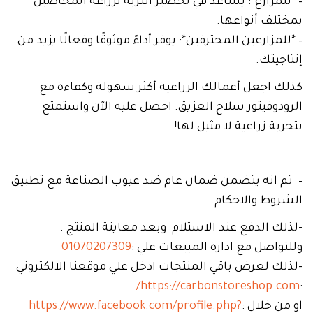
– *للمزارع*: يساعد في تحضير التربة لزراعة المحاصيل
بمختلف أنواعها.
– *للمزارعين المحترفين*: يوفر أداءً موثوقًا وفعالًا يزيد من
إنتاجيتك.
كذلك اجعل أعمالك الزراعية أكثر سهولة وكفاءة مع
الرودوفيتور سلاح العزيق. احصل عليه الآن واستمتع
بتجربة زراعية لا مثيل لها!
– ثم انه يتضمن ضمان عام ضد عيوب الصناعة مع تطبيق
الشروط والاحكام.
-لذلك الدفع عند الاستلام وبعد معاينة المنتج .
وللتواصل مع ادارة المبيعات علي :
01070207309
-لذلك لعرض باقي المنتجات ادخل علي موقعنا الالكتروني
https://carbonstoreshop.com/
:
او من خلال :
https://www.facebook.com/profile.php?