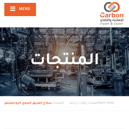
MENU
المنتجات
tools shop/معدات والات زراعيه
المنتجات
سلاح العزيق اليدوي الرودوفيتور