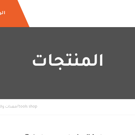
الر
المنتجات
tools shop/معدات والات زراعيه