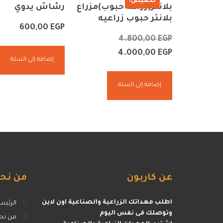
تخفيض!
بلانتر(زراعه حبوب)مزراع
رشاش يدوي
بلانتر حبوب زراعيه
600,00
EGP
4.800,00
EGP
4.000,00
EGP
إضافة إلى السلة
إضافة إلى السلة
عن
كاربون
من
نح
اطلب معداتك الزراعية والصناعية اون لاين
الرئيس
وتوصلك فى نفس اليوم
من نح