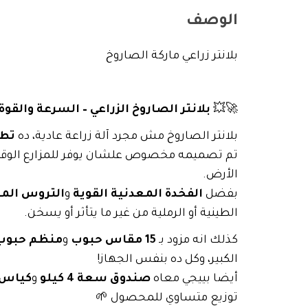
الوصف
بلانتر زراعي ماركة الصاروخ
🚀💥
بلانتر الصاروخ الزراعي – السرعة والقو
بلانتر الصاروخ مش مجرد آلة زراعة عادية، ده
تطو
تم تصميمه مخصوص علشان يوفر للمزارع الوقت 
الأرض.
بفضل
الفخدة المعدنية القوية
و
التروس المع
الطينية أو الرملية من غير ما يتأثر أو يسخن.
كذلك انه مزود بـ
15 مقاس حبوب
و
منظم حبوب
الكبير، وكل ده بنفس الجهاز!
أيضا بييجي معاه
صندوق سعة 4 كيلو
و
كياس 
توزيع متساوي للمحصول 🌱