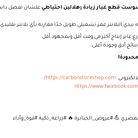
ست قطع غيار زيادة
و
هلالين احتياطي
علشان تفضل دايمً
بيدي البلانتر عمر تشغيلي طويل جدًا مقارنة بأي بلانتر تقليدي.
ع عايز إنتاج أكتر في وقت أقل وبمجهود أقل.
ائج أدق وجودة أعلى.
محدودة!
لكتروني :
https://carbonstoreshop.com/
https://www.facebook.com
لمصري 💪 #عروض_الجبابرة 🔥 #زراعة_ذكية #قوة_وأداء