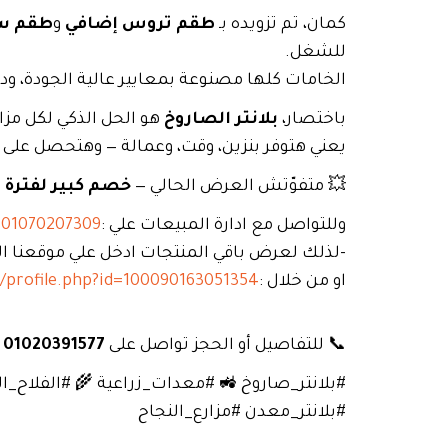
كمان، تم تزويده بـ
طقم تروس إضافي
و
طقم سو
للشغل.
الخامات كلها مصنوعة بمعايير عالية الجودة، وده 
باختصار،
بلانتر الصاروخ
هو الحل الذكي لكل مزار
يعني هتوفر بنزين، وقت، وعمالة — وهتحصل على نت
💥 متفوّتش العرض الحالي —
خصم كبير لفترة 
وللتواصل مع ادارة المبيعات علي :
01070207309
-لذلك لعرض باقي المنتجات ادخل علي موقعنا الا
او من خلال :
/profile.php?id=100090163051354
📞 للتفاصيل أو الحجز تواصل على
01020391577
#بلانتر_صاروخ 🚜 #معدات_زراعية 🌾 #الفلاح_ا
#بلانتر_معدن #مزارع_النجاح