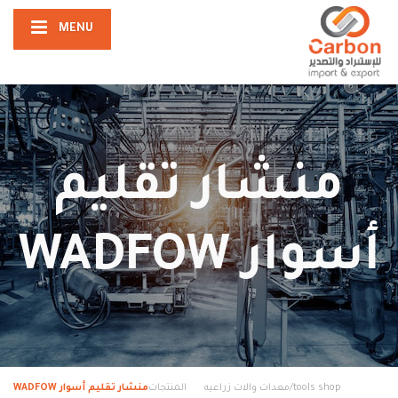
MENU
منشار تقليم
أسوار WADFOW
tools shop/معدات والات زراعيه
المنتجات
منشار تقليم أسوار WADFOW