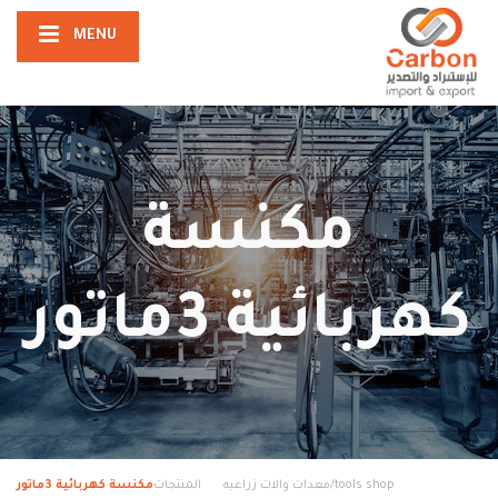
MENU
مكنسة
كهربائية 3ماتور
tools shop/معدات والات زراعيه
المنتجات
مكنسة كهربائية 3ماتور