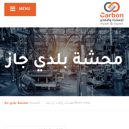
MENU
محشة بلدي جاز
tools shop/معدات والات زراعيه
المنتجات
محشة بلدي جاز