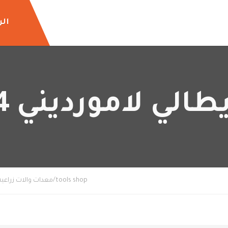
الر
ي لامورديني 14 حصان
tools shop/معدات والات زراعيه