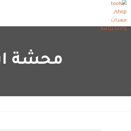
محشة ايطال