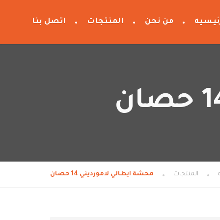
ئيسيه
من نحن
المنتجات
اتصل بنا
المنتجات
محشة ايطالي لامورديني 14 حصان