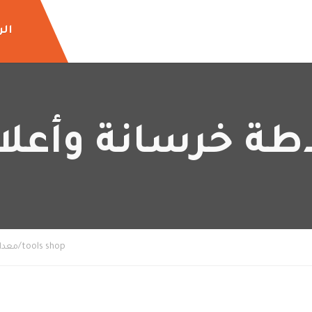
الر
طة خرسانة وأعل
tools shop/معدات والات زراعيه