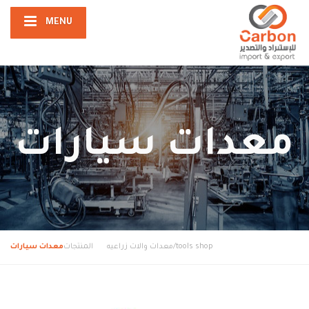
MENU
معدات سيارات
tools shop/معدات والات زراعيه
المنتجات
معدات سيارات