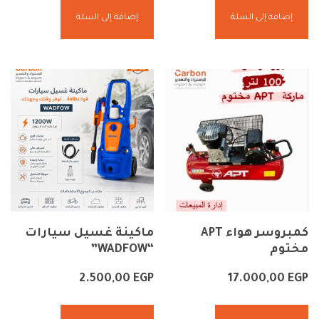
إضافة إلى السلة
إضافة إلى السلة
كمبروسر هواء APT
ماكينة غسيل سيارات
مختوم
“WADFOW”
2.500,00
EGP
17.000,00
EGP